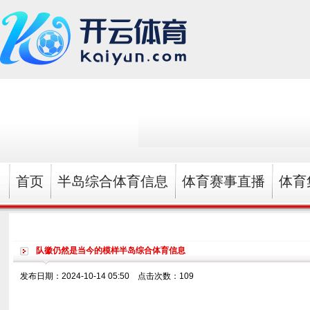
首页
半岛综合体育信息
体育赛事直播
体育
队徽仍然是当今的模样半岛综合体育信息
发布日期：2024-10-14 05:50 点击次数：109