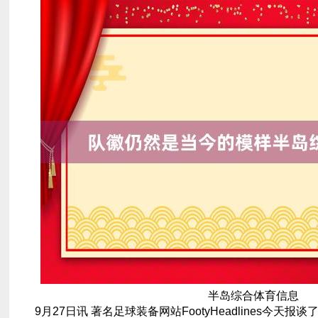
半岛综合体育信息
9月27日讯 著名足球装备网站FootyHeadlines今