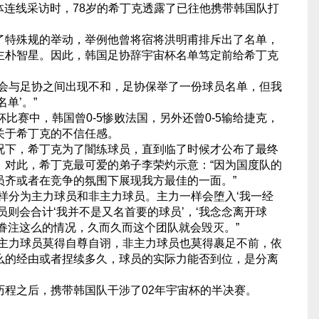
媒体连线采访时，78岁的希丁克透露了已往他携带韩国队打
了特殊规的举动，举例他曾将宿将洪明甫排斥出了名单，
主朴智星。因此，韩国足协辞宇宙杯名单笃定前给希丁克
我会与足协之间出现不和，足协保举了一份球员名单，但我
单’。”
杯比赛中，韩国曾0-5惨败法国，另外还曾0-5输给捷克，
关于希丁克的不信任感。
况下，希丁克为了闇练球员，直到临了时候才公布了最终
。对此，希丁克最可爱的弟子李荣灼示意：“因为国度队的
员齐或者在竞争的氛围下展现我方最佳的一面。”
样分为主力球员和非主力球员。主力一样会堕入‘我一经
员则会合计‘我并不是又名首要的球员’，‘我念念离开球
眷注这么的情况，久而久而这个团队就会毁灭。”
让主力球员莫得自尊自诩，非主力球员也莫得裹足不前，依
么的经由或者捏续多久，球员的实际力能否到位，是分离
历程之后，携带韩国队干涉了02年宇宙杯的半决赛。