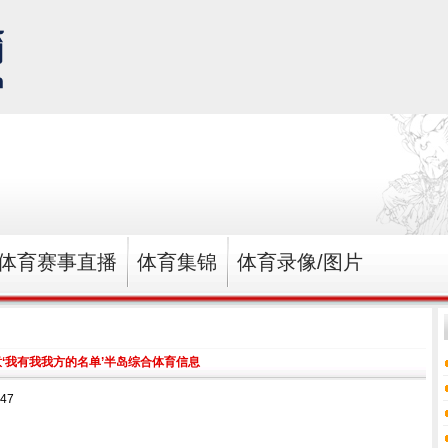
体育赛事直播
体育集锦
体育录像/图片
意‘我有我我方的名单’半岛综合体育信息
47