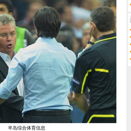
半岛综合体育信息