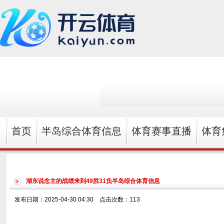
首页
半岛综合体育信息
体育赛事直播
体育
湖东说念主的战绩来到49胜31负半岛综合体育信息
发布日期：2025-04-30 04:30 点击次数：113