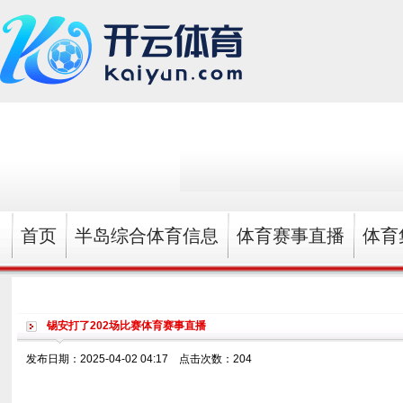
首页
半岛综合体育信息
体育赛事直播
体育
锡安打了202场比赛体育赛事直播
发布日期：2025-04-02 04:17 点击次数：204