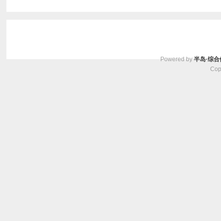
Powered by
半岛·综合
Cop