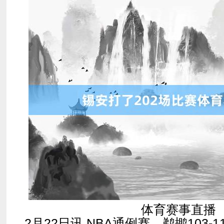
体育赛事直播
2月22日讯 NBA通例赛，鹈鹕103-