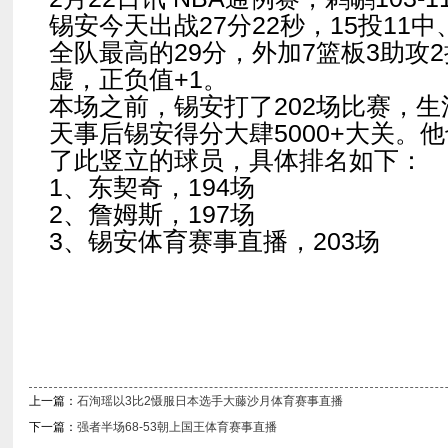
锡安今天出战27分22秒，15投11中
全队最高的29分，外加7篮板3助攻
虚，正负值+1。
本场之前，锡安打了202场比赛，生活
天事后锡安得分大肆5000+大关。
了此竖立的球员，具体排名如下：
1、东契奇，194场
2、詹姆斯，197场
3、锡安体育赛事直播，203场
上一篇：
石洵瑶以3比2慑服日本选手大藤沙月体育赛事直播
下一篇：
强者半场68-53朝上国王体育赛事直播