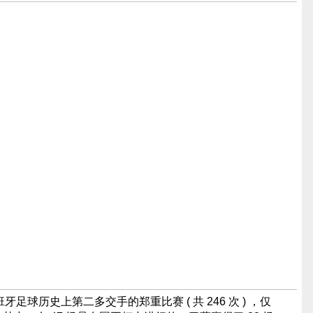
球历史上第二多交手的郑重比赛 ( 共 246 次 ) ，仅