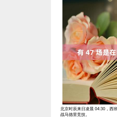
北京时辰来日凌晨 04:30
战马德里竞技。