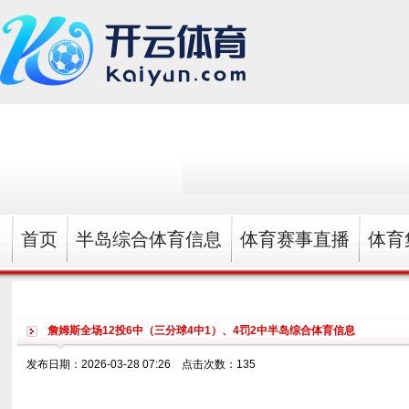
首页
半岛综合体育信息
体育赛事直播
体育
詹姆斯全场12投6中（三分球4中1）、4罚2中半岛综合体育信息
发布日期：2026-03-28 07:26 点击次数：135