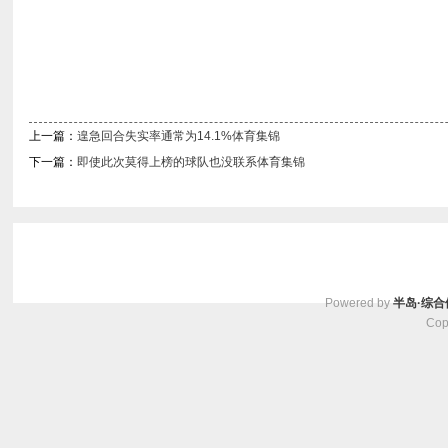
上一篇：
遑急回合失实率通常为14.1%体育集锦
下一篇：
即使此次莫得上榜的球队也没联系体育集锦
Powered by
半岛·综合
Cop