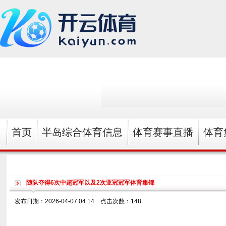
首页
半岛综合体育信息
体育赛事直播
体育
随队夺得6次中超冠军以及2次亚冠冠军体育集锦
发布日期：2026-04-07 04:14 点击次数：148