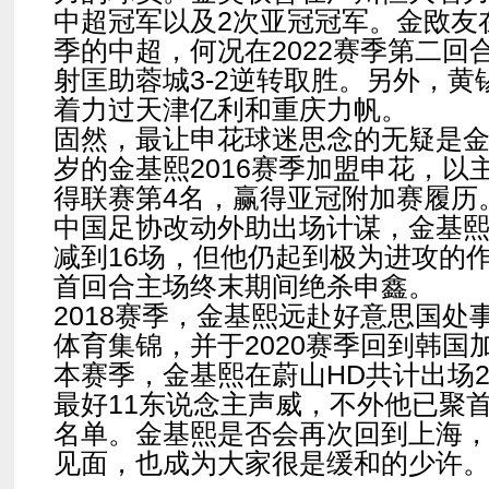
中超冠军以及2次亚冠冠军。金敃友
季的中超，何况在2022赛季第二回
射匡助蓉城3-2逆转取胜。另外，
着力过天津亿利和重庆力帆。
固然，最让申花球迷思念的无疑是金
岁的金基熙2016赛季加盟申花，以
得联赛第4名，赢得亚冠附加赛履历。
中国足协改动外助出场计谋，金基熙
减到16场，但他仍起到极为进攻的
首回合主场终末期间绝杀申鑫。
2018赛季，金基熙远赴好意思国处
体育集锦，并于2020赛季回到韩国
本赛季，金基熙在蔚山HD共计出场2
最好11东说念主声威，不外他已聚
名单。金基熙是否会再次回到上海
见面，也成为大家很是缓和的少许