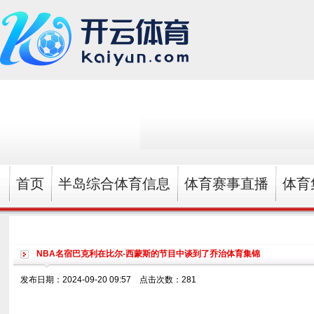
首页
半岛综合体育信息
体育赛事直播
体育
NBA名宿巴克利在比尔-西蒙斯的节目中谈到了乔治体育集锦
发布日期：2024-09-20 09:57 点击次数：281