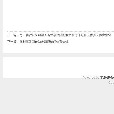
上一篇：
每一帧皆纵享丝滑！当兰亭序搭配欧文的运球是什么体验？体育集锦
下一篇：
奥利塞又回传助攻凯恩破门体育集锦
Powered by
半岛·综合
Cop