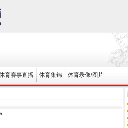
体育赛事直播
体育集锦
体育录像/图片
9