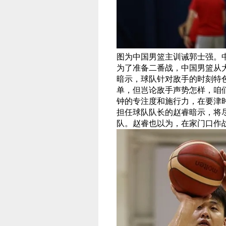
图为中国男篮主训诫郭士强。中
为了准备二番战，中国男篮从
暗示，球队针对敌手的时刻特
单，但岂论敌手声势怎样，咱们
钟的专注度和施行力，在要津
担任球队队长的赵睿暗示，将
队。赵睿也以为，在家门口作