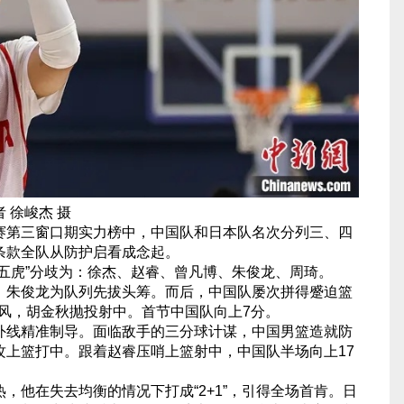
 徐峻杰 摄
赛第三窗口期实力榜中，中国队和日本队名次分列三、四
条款全队从防护启看成念起。
五虎”分歧为：徐杰、赵睿、曾凡博、朱俊龙、周琦。
，朱俊龙为队列先拔头筹。而后，中国队屡次拼得蹙迫篮
上风，胡金秋抛投射中。首节中国队向上7分。
外线精准制导。面临敌手的三分球计谋，中国男篮造就防
攻上篮打中。跟着赵睿压哨上篮射中，中国队半场向上17
，他在失去均衡的情况下打成“2+1”，引得全场首肯。日