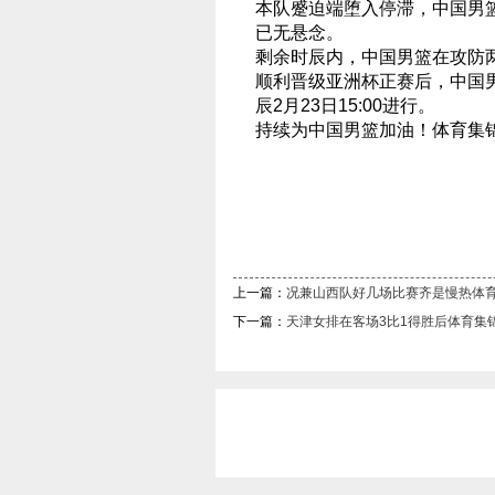
本队蹙迫端堕入停滞，中国男
已无悬念。
剩余时辰内，中国男篮在攻防
顺利晋级亚洲杯正赛后，中国
辰2月23日15:00进行。
持续为中国男篮加油！体育集
上一篇：
况兼山西队好几场比赛齐是慢热体
下一篇：
天津女排在客场3比1得胜后体育集