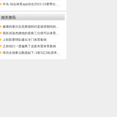
半岛·综合体育app但在2022-23赛季出战的36场比赛里体育集锦
相关资讯
健康的塞尔吉尼奥细则仍是值得期待的体育集锦
我告诉波杰姆他的底角三分很可以体育集锦
上轮联赛球队爆出冷门体育集锦
之前咱们一度偏离了这套布置体育集锦
球员全场要点数据如下↓3射3正2粒进球1次助攻8次丢失球权预期进球0.4246次