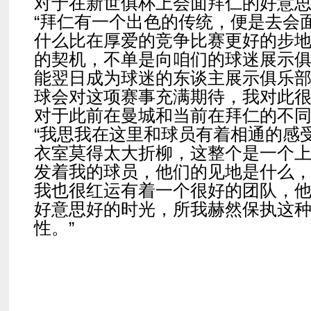
对于在新世俱杯上会面拜仁的好意
“拜仁有一个出色的传统，便是去会
什么比在厚爱的竞争比赛更好的步
的契机，不单是向咱们的球迷展示
能翌日成为球迷的东谈主展示俱乐
球会对这项赛事充满期待，我对此很
对于此前在曼城和当前在拜仁的不
“我思我在这里和球员有着相通的感
衣室莫得太大折柳，这整个是一个
发着我的球员，他们的见地是什么
我也很红运有着一个很好的团队，
好意思好的时光，所我赫然保执这
性。”