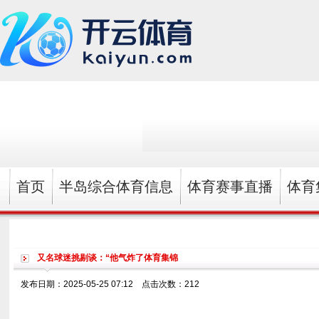
首页
半岛综合体育信息
体育赛事直播
体育
又名球迷挑剔谈：“他气炸了体育集锦
发布日期：2025-05-25 07:12 点击次数：212