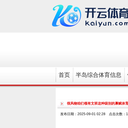
首页
半岛综合体育信息
很风物咱们领有文班这种级别的禀赋体
发布日期：2025-09-01 02:28 点击次数：1