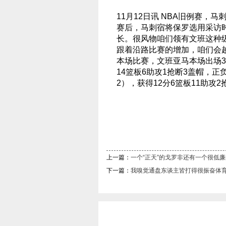
11月12日讯 NBA旧例赛，马
赛后，马刺宿将保罗选用采访
长。很风物咱们领有文班这种
跟着沿路比赛的增加，咱们会越
本场比赛，文班亚马本场出场34
14篮板6助攻1抢断3盖帽，正
2），获得12分6篮板11助攻2
上一篇：
一个“正天”的戈罗非还有一个很低
下一篇：
我嗅觉通盘东谈主皆打得很振奋体