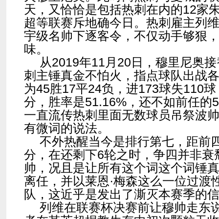
天，又恰恰是包括热刺在内的12家
超等联赛斥地确今日。热刺雇主列
宇级名帅下逐客令，不仅动手够狠
味。
从2019年11月20日，穆里尼
刺主锤真金不怕火，指点球队出战各
为45胜17平24负，进173球失110球
分，胜率是51.16%，还不如前任的5
一直流传热刺里面无数球员吊祭波
有微词的说法。
不外热醒当今是排行第七，距前
分，在还剩下6轮之时，争四并非衰
帅，况且是让所有这个词这个词锤
离任，并以莱恩·梅森这么一位过渡
队，这近乎是发出了澌灭本赛季的
列维在联赛杯决赛前让穆帅走东