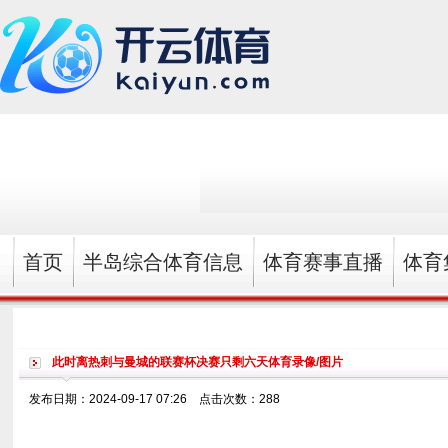
首页
半岛综合体育信息
体育赛事直播
体育
此时离热刺与曼城的联赛杯决赛只剩六天体育录像/图片
发布日期：2024-09-17 07:26 点击次数：288