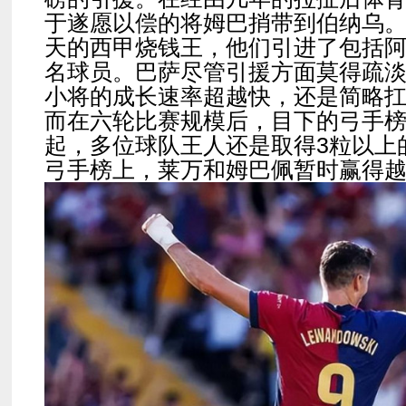
于遂愿以偿的将姆巴捎带到伯纳乌
天的西甲烧钱王，他们引进了包括
名球员。巴萨尽管引援方面莫得疏
小将的成长速率超越快，还是简略
而在六轮比赛规模后，目下的弓手
起，多位球队王人还是取得3粒以上
弓手榜上，莱万和姆巴佩暂时赢得