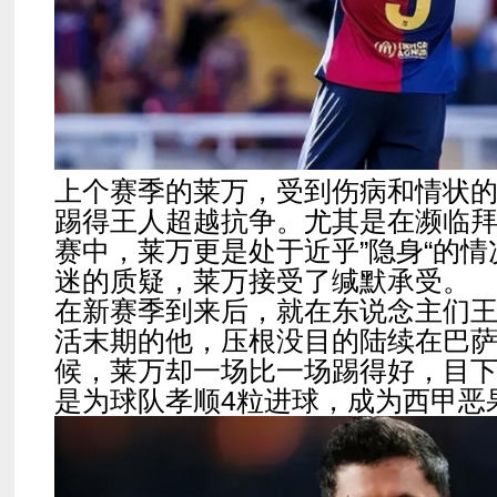
上个赛季的莱万，受到伤病和情状
踢得王人超越抗争。尤其是在濒临
赛中，莱万更是处于近乎”隐身“的
迷的质疑，莱万接受了缄默承受。
在新赛季到来后，就在东说念主们
活末期的他，压根没目的陆续在巴
候，莱万却一场比一场踢得好，目下
是为球队孝顺4粒进球，成为西甲恶