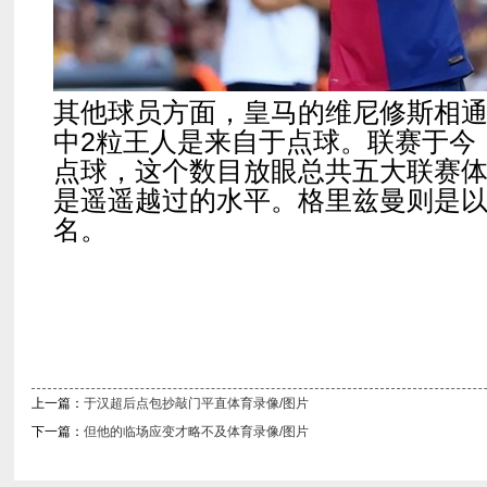
其他球员方面，皇马的维尼修斯相通
中2粒王人是来自于点球。联赛于今
点球，这个数目放眼总共五大联赛体
是遥遥越过的水平。格里兹曼则是以
名。
上一篇：
于汉超后点包抄敲门平直体育录像/图片
下一篇：
但他的临场应变才略不及体育录像/图片