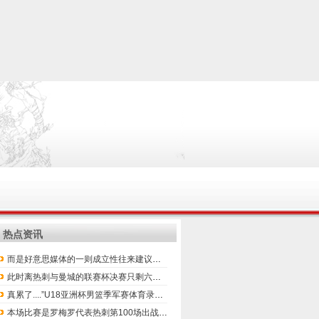
热点资讯
而是好意思媒体的一则成立性往来建议体育录像/图片
此时离热刺与曼城的联赛杯决赛只剩六天体育录像/图片
真累了....”U18亚洲杯男篮季军赛体育录像/图片
本场比赛是罗梅罗代表热刺第100场出战体育录像/图片