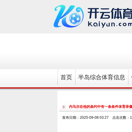
首页
半岛综合体育信息
内马尔在他的条约中有一条条件体育录像
发布日期：2025-09-08 03:27 点击次数：1