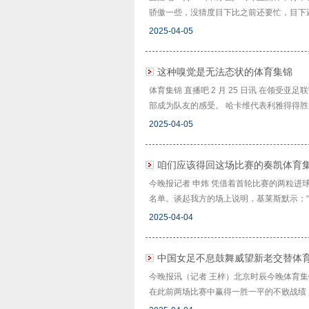
骄傲一些，没猜度目下比之前还要忙，目下还
2025-04-05
这种嗅觉是无法态状的体育集锦
体育集锦 直播吧 2 月 25 日讯 在领受亚
部成为队友的感受。 哈卡维代表利雅得得胜出
2025-04-05
咱们应该得回这场比赛的奏凯体育
今晚报记者 申炜 凭借着首轮比赛的两粒
名单。谈起我方的场上说明，基莱斯默示：“
2025-04-04
中国女足不息鼓舞威望新老交替体
今晚报讯（记者 王梓）北京时辰今晚体育
在此前两场比赛中赢得一胜一平的不败战绩，