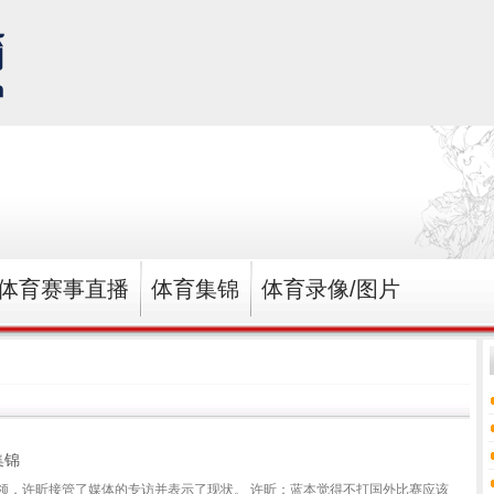
体育赛事直播
体育集锦
体育录像/图片
集锦
举行本领，许昕接管了媒体的专访并表示了现状。 许昕：蓝本觉得不打国外比赛应该