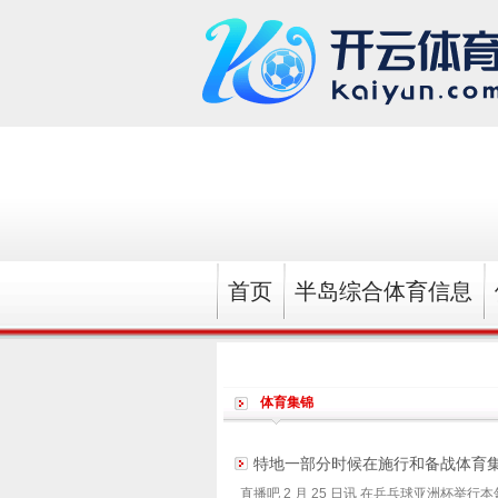
首页
半岛综合体育信息
体育集锦
特地一部分时候在施行和备战体育
直播吧 2 月 25 日讯 在乒乓球亚洲杯