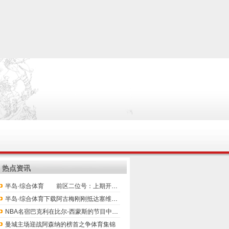
热点资讯
半岛·综合体育 前区二位号：上期开出号码10体育集锦
半岛·综合体育下载阿古梅刚刚抵达塞维利亚体育集锦
NBA名宿巴克利在比尔-西蒙斯的节目中谈到了乔治体育集锦
曼城主场迎战阿森纳的榜首之争体育集锦