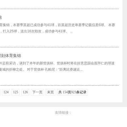
锦
育集锦，本赛季英超已成功参与41球，距英超历史单赛季记载仅差6球。 本赛
入25球，送出16次助攻，成功参与41球。 ...
时刻体育集锦
海外足联采访，谈到了本年的新世俱杯、世俱杯时将在好意思国会面拜仁的球迷
的折柳之处。 对于世俱杯 孔帕尼：“距离比赛越近...
124
125
126
下一页
末页
共
154
页
923
条记录
友情链接：